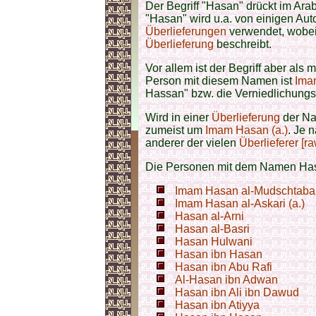
Der Begriff "Hasan" drückt im Ar
"Hasan" wird u.a. von einigen Auto
Überlieferungen
verwendet, wobei 
Überlieferung
beschreibt.
Vor allem ist der Begriff aber al
Person mit diesem Namen ist
Ima
Hassan" bzw. die Verniedlichung
Wird in einer
Überlieferung
der Na
zumeist um
Imam Hasan (a.)
. Je 
anderer der vielen
Überlieferer [ra
Die Personen mit dem Namen Hasa
Imam Hasan al-Mudschtaba 
Imam Hasan al-Askari (a.)
Hasan al-Arni
Hasan al-Basri
Hasan Hulwani
Hasan ibn Hasan
Hasan ibn Abu Rafi
Al-Hasan ibn Adwan
Hasan ibn Ali ibn Dawud
Hasan ibn Atiyya