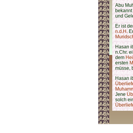
Abu Muh
bekannt
und Gel
Er ist d
n.d.H.
Er
Muridsc
Hasan i
n.Chr. e
dem
Hei
ersten
M
müsse, 
Hasan i
Überlief
Muhamma
Jene
Übe
solch ei
Überlief