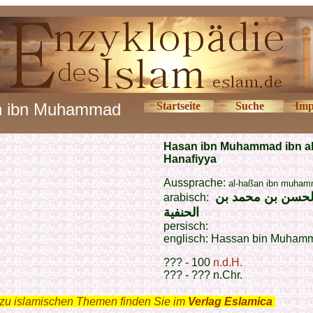
n ibn Muhammad
Startseite
Suche
Imp
Hasan ibn Muhammad ibn al
Hanafiyya
Aussprache:
al-haßan ibn muha
لحسن بن محمد بن
arabisch:
الحنفية
persisch:
englisch: Hassan bin Muham
??? - 100
n.d.H.
??? - ??? n.Chr.
zu islamischen Themen finden Sie im
Verlag Eslamica
.