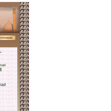
ressum
-
mmad
ا
mad