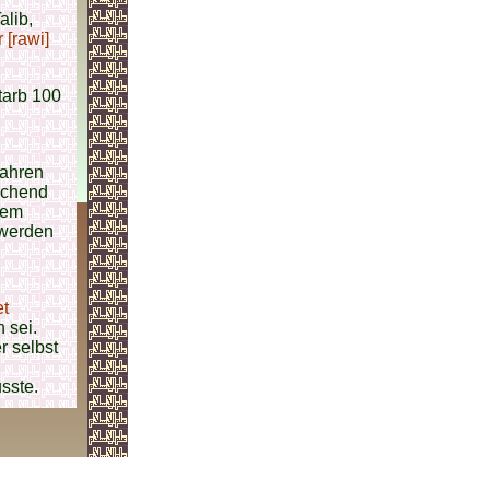
lib,
 [rawi]
tarb 100
Jahren
rechend
dem
 werden
t
 sei.
er selbst
sste.