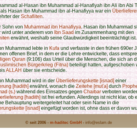
ammad al-Hasan ibn Muhammad al-Hanafiyah ibn Ali ibn Abi Ta
 als Hasan ibn Muhammad ibn al-Hanafiyya war ein
Überlieferer
ehrter der
Schafiiten
.
er Sohn von
Muhammad ibn Hanafiyya
. Hasan ibn Muhammad s
 wird unter anderem von
Ibn Saad
im Zusammenhang mit den
hiten
erwähnt, weshalb seine Glaubwürdigkeit beeinträchtigt ist.
bn Muhammad lebte in
Kufa
und verfasste in den frühen 690er 
inen offenen Brief, in dem er die Lehre entwickelte, dass entsp
ligen Quran
(9:106) das Urteil über die Menschen, die sich an 
uslimischen Bürgerkrieg (Fitna)
beteiligt hatten, aufgeschoben
bis
ALLAH
über sie entscheide.
bn Muhammad wird in der
Überlieferungskette [isnad]
einer
erung [hadith]
erwähnt, wonach die
Zeitehe [mut'a]
durch
Prophe
d (s.)
während des Einsatzes gegen
Chaibar
verboten worden
rlieferung [hadith]
ist frei erfunden. Allerdings ist nicht klar, ob 
ne Behauptung weitergeleitet hat oder sein Name in die
erungskette [isnad]
eingefügt worden ist, ohne dass er davon wu
© seit 2006 -
m-haditec GmbH
-
info
@eslam.de