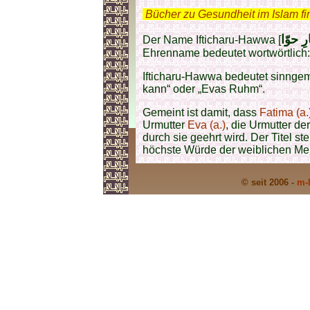
.
Bücher zu Gesundheit im Islam f
ِ حوّا
Der Name Ifticharu-Hawwa [
Ehrenname bedeutet wortwörtlich:
Ifticharu-Hawwa bedeutet sinngem
kann“ oder „Evas Ruhm“.
Gemeint ist damit, dass
Fatima (a.
Urmutter
Eva (a.)
, die Urmutter de
durch sie geehrt wird. Der Titel ste
höchste Würde der weiblichen Men
© seit 2006 -
m-