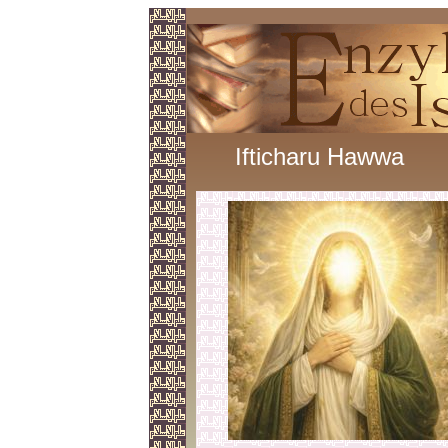
Ifticharu Hawwa