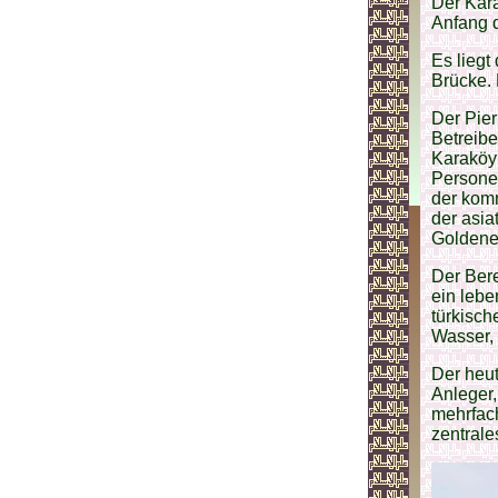
Der Kara
Anfang 
Es liegt 
Brücke. 
Der Pier
Betreib
Karaköy 
Persone
der komm
der asia
Goldenen
Der Bere
ein lebe
türkisch
Wasser,
Der heut
Anleger,
mehrfach
zentrale