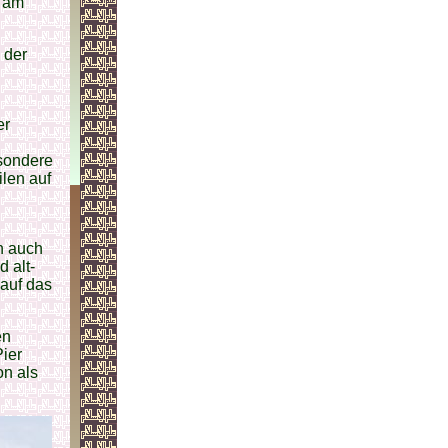
r am
 der
er
esondere
ilen auf
n auch
d alt-
auf das
en
Pier
on als