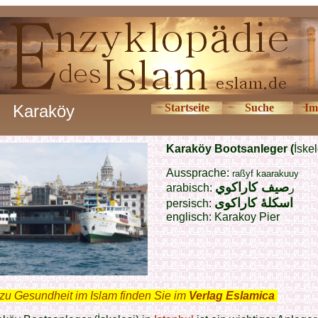
Karaköy
Startseite
Suche
Im
Karaköy Bootsanleger (
İskel
Aussprache:
raßyf kaarakuuy
صيف كاراكوي
arabisch:
‏ر
اسکلهٔ کاراکوی
persisch:
englisch:
Karakoy Pier
zu Gesundheit im Islam finden Sie im
Verlag Eslamica
.