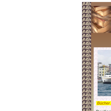
.
Bücher 