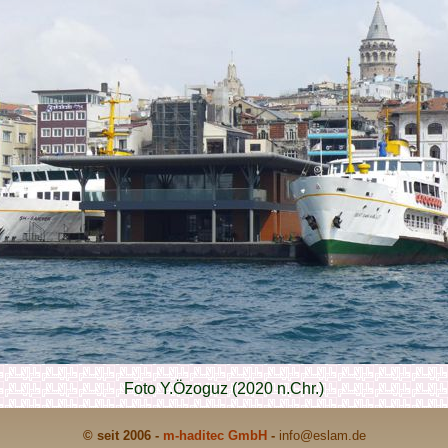
Foto Y.Özoguz (2020 n.Chr.)
© seit 2006 -
m-haditec GmbH
-
info
@eslam.de