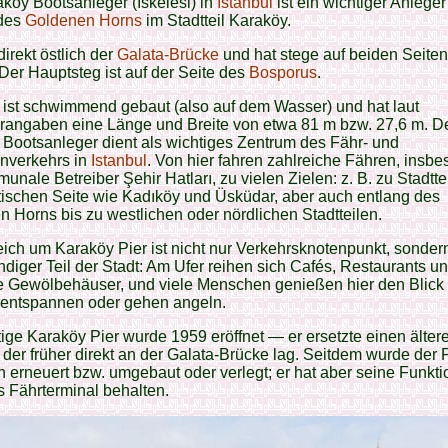
köy Bootsanleger (İskelesi) in
Istanbul
ist ein wichtiger Anlege
des
Goldenen Horns
im Stadtteil Karaköy.
direkt östlich der
Galata-Brücke
und hat stege auf beiden Seiten
Der Hauptsteg ist auf der Seite des
Bosporus
.
 ist schwimmend gebaut (also auf dem Wasser) und hat laut
erangaben eine Länge und Breite von etwa 81 m bzw. 27,6 m. D
Bootsanleger dient als wichtiges Zentrum des Fähr- und
nverkehrs in
Istanbul
. Von hier fahren zahlreiche Fähren, insb
unale Betreiber Şehir Hatları, zu vielen Zielen: z. B. zu Stadtte
tischen Seite wie Kadıköy und Üsküdar, aber auch entlang des
 Horns bis zu westlichen oder nördlichen Stadtteilen.
ich um Karaköy Pier ist nicht nur Verkehrsknotenpunkt, sonder
ndiger Teil der Stadt: Am Ufer reihen sich Cafés, Restaurants un
e Gewölbehäuser, und viele Menschen genießen hier den Blick 
 entspannen oder gehen angeln.
ige Karaköy Pier wurde 1959 eröffnet — er ersetzte einen älter
 der früher direkt an der Galata-Brücke lag. Seitdem wurde der 
 erneuert bzw. umgebaut oder verlegt; er hat aber seine Funkti
s Fährterminal behalten.