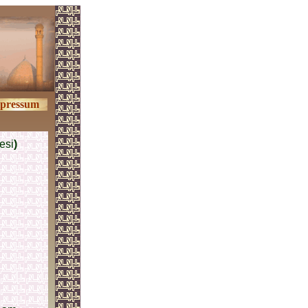
pressum
esi
)