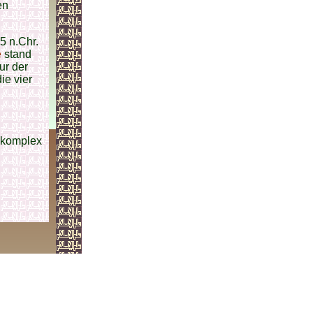
en
 n.Chr.
e
stand
ur der
ie vier
aukomplex