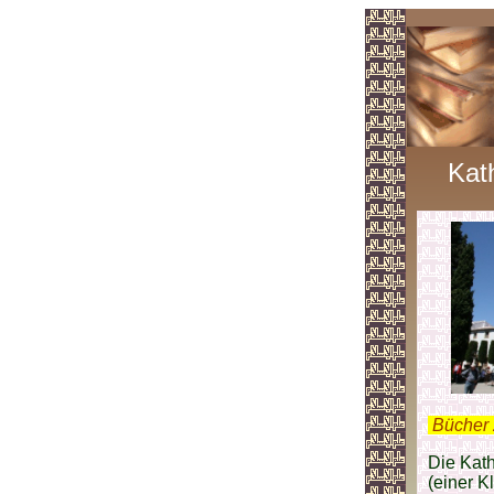
Kat
.
Bücher 
Die Kat
(einer K