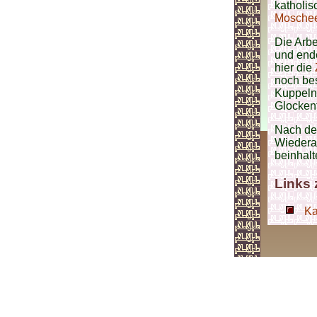
katholi
Mosche
Die Arb
und ende
hier die
noch be
Kuppeln
Glockent
Nach de
Wiederau
beinhalt
Links
Ka