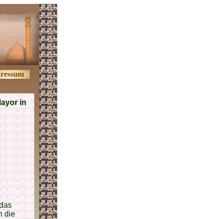
ressum
ayor in
ndas
h die