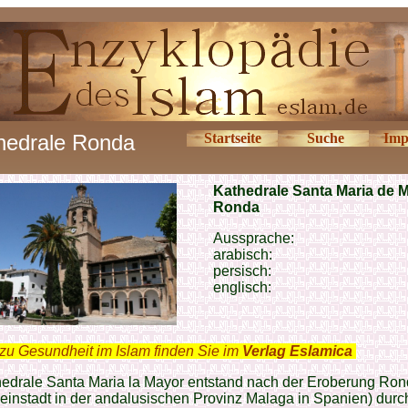
hedrale Ronda
Startseite
Suche
Imp
Kathedrale Santa Maria de M
Ronda
Aussprache:
arabisch:
persisch:
englisch:
zu Gesundheit im Islam finden Sie im
Verlag Eslamica
.
hedrale Santa Maria la Mayor entstand nach der Eroberung Ro
leinstadt in der andalusischen Provinz Malaga in Spanien) durc