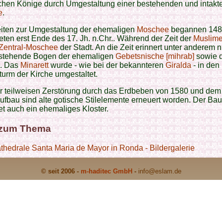
schen Könige durch Umgestaltung einer bestehenden und intakt
e
.
eiten zur Umgestaltung der ehemaligen
Moschee
begannen 1485
ten erst Ende des 17. Jh. n.Chr.. Während der Zeit der
Muslim
Zentral-Moschee
der Stadt. An die Zeit erinnert unter anderem n
stehende Bogen der ehemaligen
Gebetsnische [mihrab]
sowie d
. Das
Minarett
wurde - wie bei der bekannteren
Giralda
- in den
urm der Kirche umgestaltet.
r teilweisen Zerstörung durch das Erdbeben von 1580 und dem
fbau sind alte gotische Stilelemente erneuert worden. Der B
et auch ein ehemaliges Kloster.
 zum Thema
thedrale Santa Maria de Mayor in Ronda - Bildergalerie
© seit 2006 -
m-haditec GmbH
-
info
@eslam.de