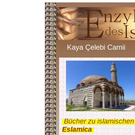
Kaya Çelebi Camii
.
Bücher zu islamischen
Eslamica
.