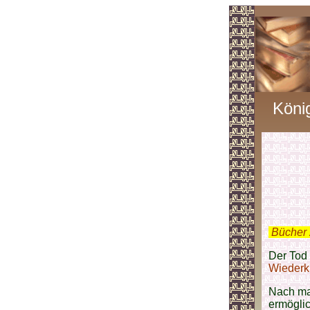
Köni
.
Bücher 
Der Tod
Wiederk
Nach m
ermöglic