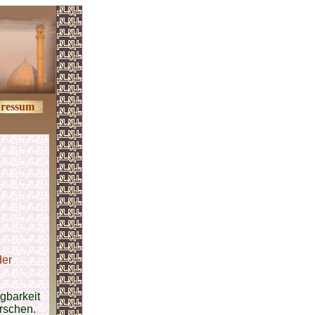
ressum
der
lgbarkeit
rschen.