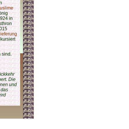
n
uslime
önig
1924 in
sthron
2015
ieferung
kursiert
 sind.
Rückkehr
ert. Die
nnen und
d das
ird