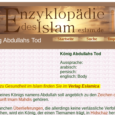
g Abdullahs Tod
Startseite
Suche
Imp
König Abdullahs Tod
Aussprache:
arabisch:
persisch:
englisch: Body
zu Gesundheit im Islam finden Sie im
Verlag Eslamica
.
 eines Königs namens Abdullah soll angeblich zu den
Zeichen 
unft Imam Mahdis
gehören.
anchen
Überlieferungen
, die allerdings keine verlässliche Verfo
hen, wird ein König, der einen Tiernamen trägt, in
Hidschaz
her