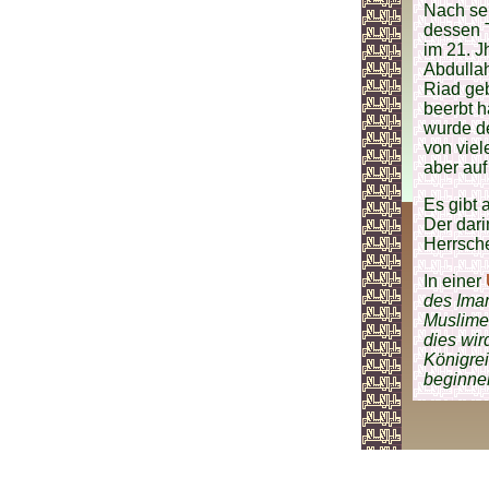
Nach sei
dessen T
im 21. J
Abdullah
Riad ge
beerbt 
wurde de
von viel
aber auf
Es gibt
Der dar
Herrsche
In einer
des Im
Muslime 
dies wir
Königre
beginne