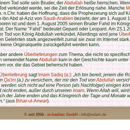
nem Tod solle sein Bruder, der
Abdullah
heiße herrschen. Wen
od verkündet werde, sei die Zeit der Erlösung nahe. Manche
M
h. n.Chr. haben die Hoffnung, dass die Prophezeiung sich auf K
 ibn Abd al-Aziz von
Saudi-Arabien
bezieht, der am 1. August 
boren ist und dem 1. August 2005 seinen Bruder Fahd im König
hat. Der Name "Fahd" bedeutet Gepard oder Leopard. Am 23.1.
r Tod von König Abdullah verkündet. Allerdings wird jene
Überl
en Gelehrten stark angezweifelt zumal sie zwar im Internet stark 
 keine Originalquelle zurückgeführt werden kann.
 aber andere
Überlieferungen
zum Thema, die nicht so spezifisch
in verwendet Name
Abdullah
kam in der Geschichte kaum unter
rn vor, die das Gebiet beherrscht haben.
Überlieferung
sagt
Imam Sadiq (a.)
:
„Ich bin bereit, jenem die 
am
Qa'im
(a.) zu versichern, der mir den Tod von
Abdullah
versich
werden sich nicht auf eine Person (als Nachfolger) einigen kö
d nicht enden, außer durch unseren
Imam
. Wenn Allah will, wir
ich der Jahre enden und das Königreich der Tage und Monate w
n.“
(aus
Bihar-ul-Anwar
).
© seit 2006 -
m-haditec GmbH
-
info
@eslam.de