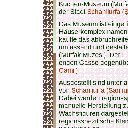
Küchen-Museum (Mutfak
der Stadt
Schanliurfa (Ş
Das Museum ist eingeri
Häuserkomplex namens 
kaufte das abbruchreife
umfassend und gestalt
(Mutfak Müzesi). Der Ei
engen Gasse gegenüb
Camii)
.
Ausgestellt sind unter
von
Schanliurfa (Şanlıu
Dabei werden regionss
manuelle Herstellung zu
Wachsfiguren dargestell
regionsspezifische Kle