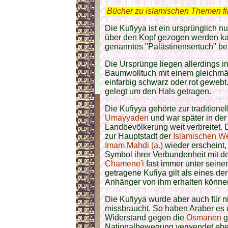
.
Bücher zu islamischen Themen f
Die Kufiyya ist ein ursprünglich 
über den Kopf gezogen werden ka
genanntes "Palästinensertuch" be
Die Ursprünge liegen allerdings i
Baumwolltuch mit einem gleichmäß
einfarbig schwarz oder rot gewebt
gelegt um den Hals getragen.
Die Kufiyya gehörte zur traditionel
Umayyaden
und war später in de
Landbevölkerung weit verbreitet
zur Hauptstadt der
Islamischen W
Imam Mahdi (a.)
wieder erscheint,
Symbol ihrer Verbundenheit mit d
Chamene'i
fast immer unter sein
getragene Kufiya gilt als eines d
Anhänger von ihm erhalten könne
Die Kufiyya wurde aber auch für 
missbraucht. So haben Araber es u
Widerstand gegen die
Osmanen
g
Nationalbewegung verwendet ebenf