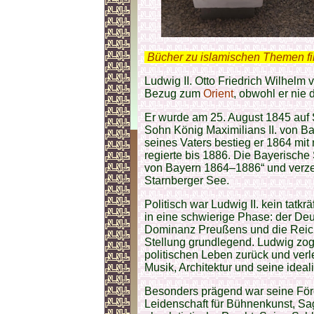
.
Bücher zu islamischen Themen f
Ludwig II. Otto Friedrich Wilhelm 
Bezug zum
Orient
, obwohl er nie d
Er wurde am 25. August 1845 auf
Sohn König Maximilians II. von B
seines Vaters bestieg er 1864 mi
regierte bis 1886. Die Bayerische 
von Bayern 1864–1886“ und verze
Starnberger See.
Politisch war Ludwig II. kein tatkrä
in eine schwierige Phase: der De
Dominanz Preußens und die Reic
Stellung grundlegend. Ludwig zog 
politischen Leben zurück und verl
Musik, Architektur und seine idea
Besonders prägend war seine Fö
Leidenschaft für Bühnenkunst, Sag