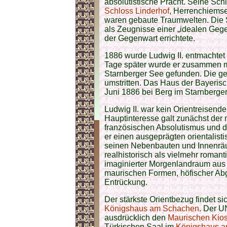
absolutistische Pracht. Seine Sch
Schloss Linderhof
, Herrenchiems
waren gebaute Traumwelten. Die 
als Zeugnisse einer „idealen Geg
der Gegenwart errichtete.
1886 wurde Ludwig II. entmachtet
Tage später wurde er zusammen m
Starnberger See gefunden. Die g
umstritten. Das Haus der Bayerisc
Juni 1886 bei Berg im Starnberger
Ludwig II. war kein Orientreisende
Hauptinteresse galt zunächst der mi
französischen Absolutismus und 
er einen ausgeprägten orientalist
seinen Nebenbauten und Innenrä
realhistorisch als vielmehr romanti
imaginierter Morgenlandraum aus 
maurischen Formen, höfischer Ab
Entrückung.
Der stärkste Orientbezug findet s
Königshaus am Schachen
. Der U
ausdrücklich den
Maurischen Kio
Türkischen Saal im
Königshaus 