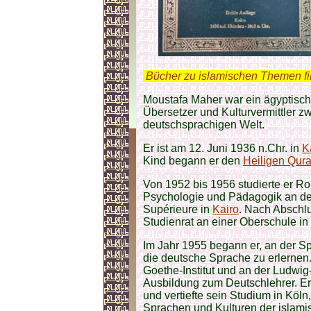
.
Bücher zu islamischen Themen f
Moustafa Maher war ein ägyptische
Übersetzer und Kulturvermittler z
deutschsprachigen Welt.
Er ist am 12. Juni 1936 n.Chr. in
K
Kind begann er den
Heiligen Qur
Von 1952 bis 1956 studierte er Rom
Psychologie und Pädagogik an de
Supérieure in
Kairo
. Nach Abschlu
Studienrat an einer Oberschule in
Im Jahr 1955 begann er, an der S
die deutsche Sprache zu erlernen
Goethe-Institut und an der Ludwi
Ausbildung zum Deutschlehrer. Er
und vertiefte sein Studium in Köl
Sprachen und Kulturen der islamis