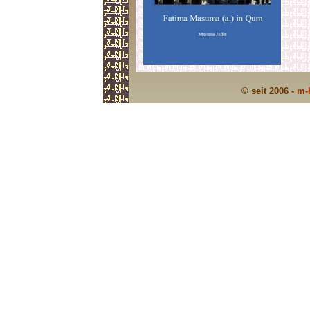
© seit 2006 -
m-