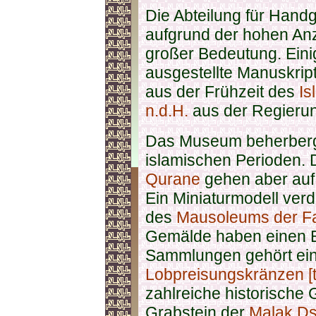
Die Abteilung für Han
aufgrund der hohen Anz
großer Bedeutung. Ein
ausgestellte Manuskrip
aus der Frühzeit des
Is
n.d.H.
aus der Regierun
Das Museum beherberg
islamischen Perioden.
Qurane
gehen aber auf 
Ein Miniaturmodell ver
des
Mausoleums der F
Gemälde haben einen 
Sammlungen gehört ei
Lobpreisungskränzen [t
zahlreiche historische 
Grabstein der
Malak D