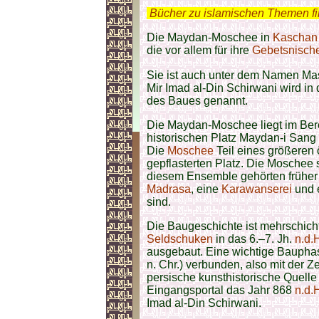
.
Bücher zu islamischen Themen f
Die Maydan-Moschee in
Kaschan
die vor allem für ihre
Gebetsnische
Sie ist auch unter dem Namen Masdschid-i Mir I
Mir Imad al-Din Schirwani wird in 
des Baues genannt.
Die Maydan-Moschee liegt im Bere
historischen Platz Maydan-i San
Die
Moschee
Teil eines größeren
gepflasterten Platz. Die Moschee
diesem Ensemble gehörten früher
Madrasa
, eine
Karawanserei
und e
sind.
Die Baugeschichte ist mehrschichtig
Seldschuken
in das 6.–7. Jh.
n.d.
ausgebaut. Eine wichtige Baupha
n. Chr.) verbunden, also mit der
persische kunsthistorische Quelle 
Eingangsportal das Jahr 868
n.d.
Imad al-Din Schirwani.