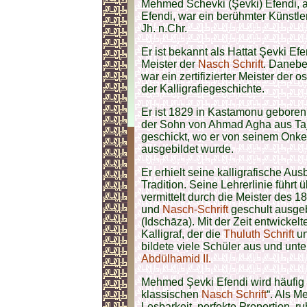
Mehmed Schevki (Şevki) Efendi,
Efendi, war ein berühmter Künstle
Jh. n.Chr.
Er ist bekannt als Hattat Şevki Efe
Meister der
Nasch Schrift
. Danebe
war ein zertifizierter Meister de
der Kalligrafiegeschichte.
Er ist 1829 in Kastamonu geboren
der Sohn von Ahmad Agha aus Taj
geschickt, wo er von seinem Onke
ausgebildet wurde.
Er erhielt seine kalligrafische A
Tradition. Seine Lehrerlinie führt
vermittelt durch die Meister des 1
und
Nasch-Schrift
geschult ausgeb
(Idschāza). Mit der Zeit entwickelte
Kalligraf, der die
Thuluth Schrift
u
bildete viele Schüler aus und unt
Abdülhamid II.
Mehmed Şevki Efendi wird häufig b
klassischen
Nasch Schrift
“. Als M
Lesbarkeit, perfekte Proportion, 