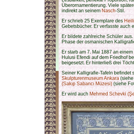
Überornamentierung. Viele spätere 
indirekt an seinem
Nasch
-Stil.
Er schrieb 25 Exemplare des
Heil
Gebetsbücher. Er verfasste auch 
Er bildete zahlreiche Schüler aus
Phase der osmanischen Kalligrafie,
Er starb am 7. Mai 1887 an eine
Hulusi Efendi auf dem Friedhof b
beigesetzt. Er hinterließ drei Töc
Seiner Kalligrafie-Tafeln befindet
Skulpturenmuseum Ankara
(siehe
(Sakıp Sabancı Müzesi)
(siehe Fot
Er wird auch
Mehmed Schevki (Şev