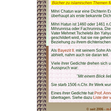
.
Bücher zu islamischen Themen f
Mihri Chatun war eine Dichterin E
überhaupt als erste bekannte Dicht
Mihri Hatun ist 1460 oder 1461 n.
Mihrunnisa oder Fachrunnisa. Die 
Vater Mehmet Tschelebi ibn Yahya.
geschildert wird, hat sie nie geheir
Beziehung zu ihrem dichterischen
Als
Bayezit II.
mit seinem Sohn Ah
abhielt, nahm auch sie daran teil.
Viele ihrer Gedichte drehen sich 
Ausspruch war:
"Mit einem Blick li
Sie starb 1506 n.Chr. Ihr Werk wu
Eines ihrer Gedichte hat
Prof. An
übertragen. Siehe dazu
Liste der 
© seit 2006 -
m-