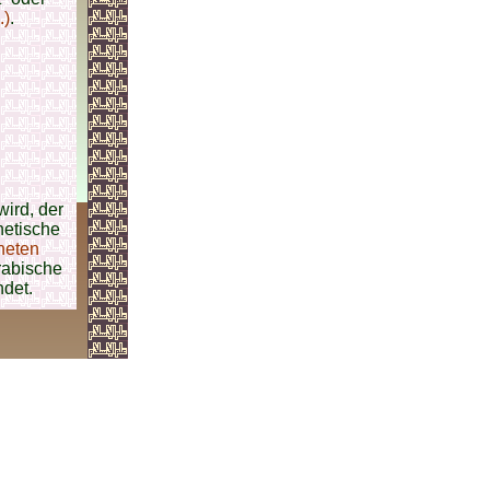
.)
.
ird, der
hetische
heten
arabische
det.