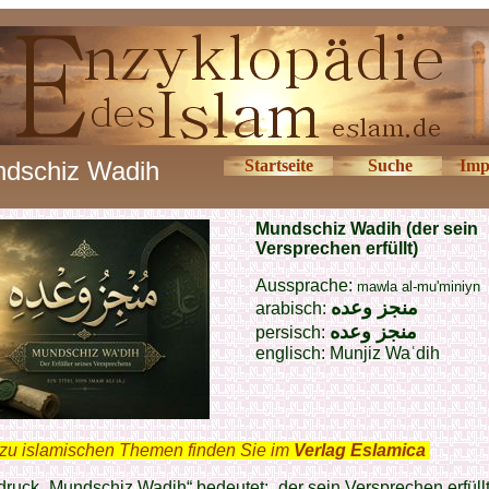
dschiz Wadih
Startseite
Suche
Imp
Mundschiz Wadih (der sein
Versprechen erfüllt)
Aussprache:
mawla al-mu'miniyn
منجز وعده
arabisch:
منجز وعده
persisch:
englisch: Munjiz Waʿdih
zu islamischen Themen finden Sie im
Verlag Eslamica
.
ruck „Mundschiz Wadih“ bedeutet: „der sein Versprechen erfüllt