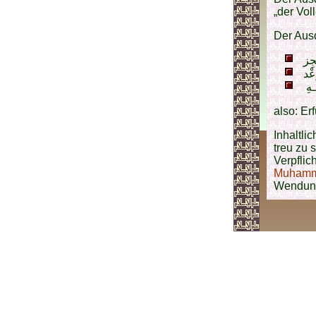
„der Vol
Der Aus
also: Er
Inhaltli
treu zu 
Verpflic
Muhamma
Wendung