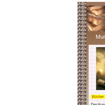
Mun
.
Bücher 
Der Ausd