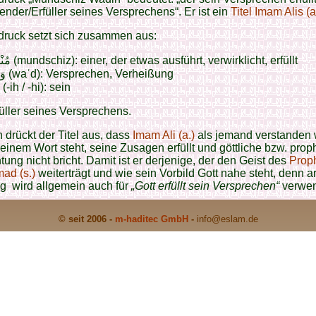
lender/Erfüller seines Versprechens“. Er ist ein
Titel Imam Alis (a
druck setzt sich zusammen aus:
مُنْجِز (mundschiz): einer, der etwas ausführt, verwirklicht, erfüllt
وَعْد (waʿd): Versprechen, Verheißung
ـهِ (-ih / -hi): sein
füller seines Versprechens.
ch drückt der Titel aus, dass
Imam Ali (a.)
als jemand verstanden w
seinem Wort steht, seine Zusagen erfüllt und göttliche bzw. prop
htung nicht bricht. Damit ist er derjenige, der den Geist des
Prop
d (s.)
weiterträgt und wie sein Vorbild Gott nahe steht, denn 
 wird allgemein auch für
„Gott erfüllt sein Versprechen“
verwen
© seit 2006 -
m-haditec GmbH
-
info
@eslam.de