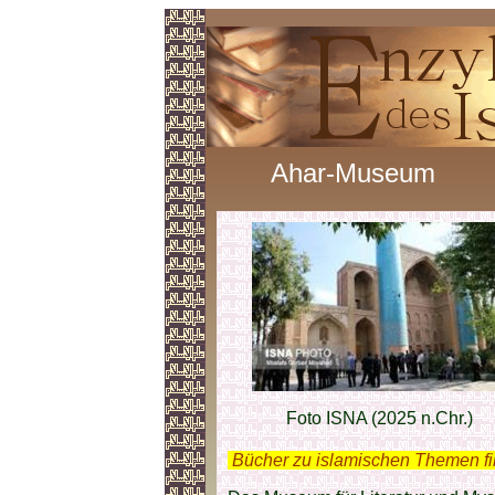
Ahar-Museum
Foto ISNA (2025 n.Chr.)
.
Bücher zu islamischen Themen f