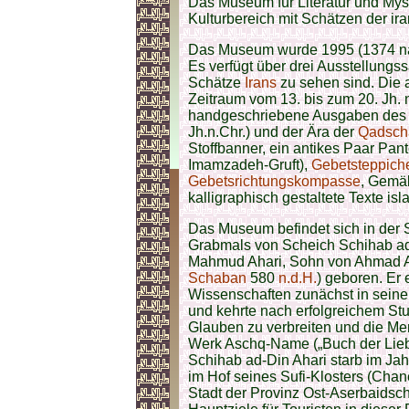
Das Museum für Literatur und Myst
Kulturbereich mit Schätzen der ira
Das Museum wurde 1995 (1374 
Es verfügt über drei Ausstellungss
Schätze
Irans
zu sehen sind. Die
Zeitraum vom 13. bis zum 20. Jh.
handgeschriebene Ausgaben de
Jh.n.Chr.) und der Ära der
Qadsch
Stoffbanner, ein antikes Paar Pant
Imamzadeh-Gruft),
Gebetsteppich
Gebetsrichtungskompasse
, Gemä
kalligraphisch gestaltete Texte is
Das Museum befindet sich in der S
Grabmals von Scheich Schihab a
Mahmud Ahari, Sohn von Ahmad A
Schaban
580
n.d.H.
) geboren. Er 
Wissenschaften zunächst in seine
und kehrte nach erfolgreichem St
Glauben zu verbreiten und die Men
Werk Aschq-Name („Buch der Lieb
Schihab ad-Din Ahari starb im Jah
im Hof seines Sufi-Klosters (Chane
Stadt der Provinz Ost-Aserbaidsc