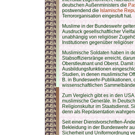
deutschen Außenministers die
Pa
postwendend die
Islamische Repu
Terrororganisation eingestuft hat.
Muslime in der Bundeswehr gelten 
Ausdruck gesellschaftlicher Vielfal
unabhängig von religiöser Zugehöri
Institutionen gegenüber religiöser P
Muslimische Soldaten haben in de
Stabsoffiziersränge erreicht, dar
Oberstleutnant und Oberst. Damit
Ausbildungsfunktionen eingeschlo
Studien, in denen muslimische Off
B. in Bundeswehr-Publikationen, d
wissenschaftlichen Sammelbände
Zum Vergleich gibt es in den USA
muslimische Generäle. In Deutschla
Religionskultur im Staatsdienst. Si
denn als Repräsentation wahrge
Seit einer Dienstvorschriften-Ände
Bekleidung in der Bundeswehr ausd
Sicherheit und Uniformordnung vere