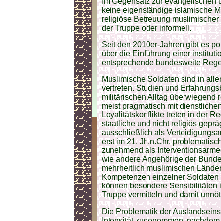
Im Gegensatz zur evangelischen un
keine eigenständige islamische Mi
religiöse Betreuung muslimischer S
der Truppe oder informell.
Seit den 2010er-Jahren gibt es po
über die Einführung einer instituti
entsprechende bundesweite Regelu
Muslimische Soldaten sind in al
vertreten. Studien und Erfahrungsb
militärischen Alltag überwiegend r
meist pragmatisch mit dienstlich
Loyalitätskonflikte treten in der R
staatliche und nicht religiös gepräg
ausschließlich als Verteidigungsa
erst im 21. Jh.n.Chr. problemati
zunehmend als Interventionsarme
wie andere Angehörige der Bundes
mehrheitlich muslimischen Länder
Kompetenzen einzelner Soldaten vo
können besondere Sensibilitäten 
Truppe vermitteln und damit unnöt
Die Problematik der Auslandseinsä
Intensität zugenommen, nachdem 