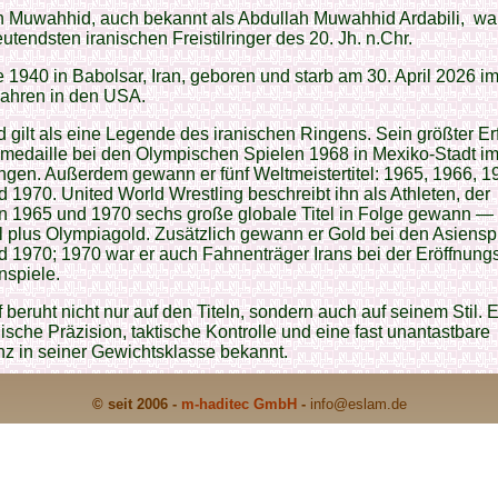
h Muwahhid, auch bekannt als Abdullah Muwahhid Ardabili, war
utendsten iranischen Freistilringer des 20. Jh. n.Chr.
 1940 in Babolsar, Iran, geboren und starb am 30. April 2026 im
Jahren in den USA.
gilt als eine Legende des iranischen Ringens. Sein größter Er
medaille bei den Olympischen Spielen 1968 in Mexiko-Stadt i
ringen. Außerdem gewann er fünf Weltmeistertitel: 1965, 1966, 1
 1970. United World Wrestling beschreibt ihn als Athleten, der
n 1965 und 1970 sechs große globale Titel in Folge gewann — 
 plus Olympiagold. Zusätzlich gewann er Gold bei den Asiensp
 1970; 1970 war er auch Fahnenträger Irans bei der Eröffnungs
nspiele.
 beruht nicht nur auf den Titeln, sondern auch auf seinem Stil. 
nische Präzision, taktische Kontrolle und eine fast unantastbare
z in seiner Gewichtsklasse bekannt.
© seit 2006 -
m-haditec GmbH
-
info
@eslam.de