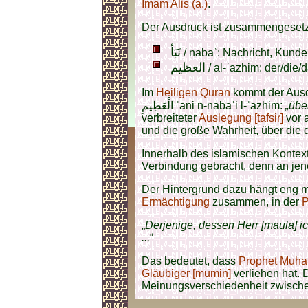
Imam Alis (a.)
.
Der Ausdruck ist zusammengesetz
نَبَأ
/ nabaʾ: Nachricht, Kunde
العظيم
/ al-ʿazhim: der/die
Im
Heiligen Quran
kommt der Ausdruck 
الْعَظِيمِ ʿani n-nabaʾi l-ʿazhim:
„übe
verbreiteter
Auslegung [tafsir]
vor 
und die große Wahrheit, über die
Innerhalb des islamischen Kontext
Verbindung gebracht, denn an jen
Der Hintergrund dazu hängt eng 
Ermächtigung
zusammen, in der
P
„
Derjenige, dessen Herr [maula] i
...
“
Das bedeutet, dass
Prophet Muha
Gläubiger [mumin]
verliehen hat. 
Meinungsverschiedenheit zwisch