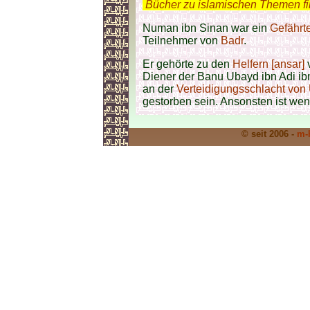
.
Bücher zu islamischen Themen f
Numan ibn Sinan
war ein
Gefährt
Teilnehmer von
Badr
.
Er gehörte zu den
Helfern [ansar]
v
Diener der Banu Ubayd ibn Adi i
an der
Verteidigungsschlacht von
gestorben sein. Ansonsten ist wen
© seit 2006 -
m-