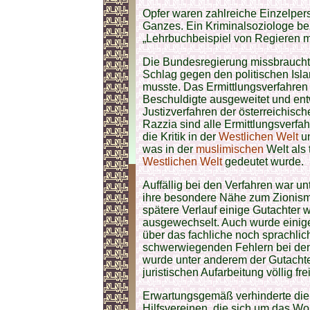
Opfer waren zahlreiche Einzelpe
Ganzes. Ein Kriminalsoziologe be
„Lehrbuchbeispiel von Regieren mit
Die Bundesregierung missbrauchte
Schlag gegen den politischen Isl
musste. Das Ermittlungsverfahren 
Beschuldigte ausgeweitet und ent
Justizverfahren der österreichisc
Razzia sind alle Ermittlungsverfa
die Kritik in der
Westlichen Welt
un
was in der
muslimischen
Welt als 
Westlichen Welt
gedeutet wurde.
Auffällig bei den Verfahren war un
ihre besondere Nähe zum Zionism
spätere Verlauf einige Gutachter 
ausgewechselt. Auch wurde einig
über das fachliche noch sprachli
schwerwiegenden Fehlern bei den 
wurde unter anderem der Gutachte
juristischen Aufarbeitung völlig 
Erwartungsgemäß verhinderte die O
Hilfsvereinen, die sich um das W