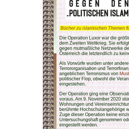
.
Bücher zu islamischen Themen f
Die Operation Luxor war die größte
dem Zweiten Weltkrieg. Sie erfol
gegen mutmaßliche Netzwerke de
Österreich die letztendlich zu kein
Als Vorwürfe wurden unter anderem
Terrororganisation und Terrorfin
angeblichen Terrorismus von
Mus
politischer Flop, obwohl die Veran
eingestehen.
Der Operation ging eine Observat
voraus. Am 9. November 2020 stür
Wohnungen und Vereinseinrichtun
berühmte Hochschulangehörige 
Zuge dieser Operation keine einz
Untersuchungshaft genommen oder 
eingestellt werden.