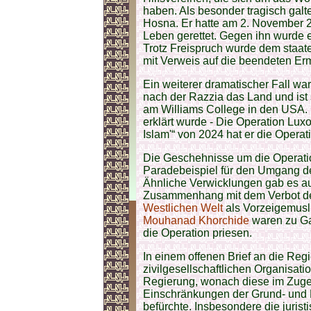
haben. Als besonder tragisch gal
Hosna. Er hatte am 2. November 2
Leben gerettet. Gegen ihn wurde erm
Trotz Freispruch wurde dem staat
mit Verweis auf die beendeten Erm
Ein weiterer dramatischer Fall wa
nach der Razzia das Land und ist s
am Williams College in den USA. 
erklärt wurde - Die Operation Lux
Islam'“ von 2024 hat er die Operat
Die Geschehnisse um die Operati
Paradebeispiel für den Umgang d
Ähnliche Verwicklungen gab es a
Zusammenhang mit dem Verbot 
Westlichen Welt
als Vorzeigemus
Mouhanad Khorchide
waren zu Ga
die Operation priesen.
In einem offenen Brief an die Regi
zivilgesellschaftlichen Organisati
Regierung, wonach diese im Zuge
Einschränkungen der Grund- und F
befürchte. Insbesondere die juris