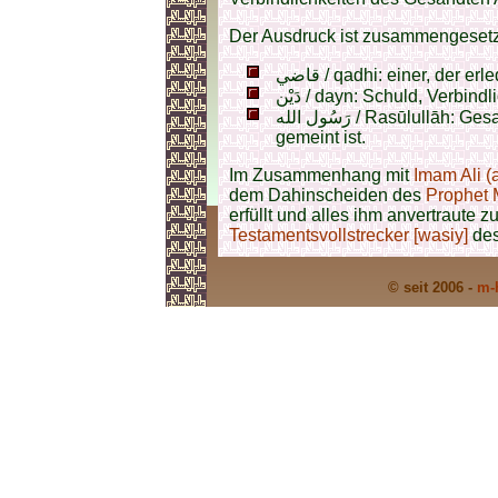
Der Ausdruck ist zusammengesetz
قاضي / qadhi: einer, der e
دَيْن / dayn: Schuld, Verbindl
رَسُول الله / Rasūlullā
gemeint ist.
Im Zusammenhang mit
Imam Ali (a
dem Dahinscheiden des
Prophet 
erfüllt und alles ihm anvertraute 
Testamentsvollstrecker [wasiy]
de
© seit 2006 -
m-