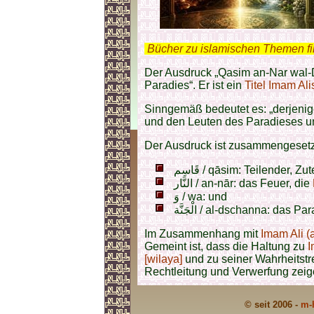
.
Bücher zu islamischen Themen f
Der Ausdruck „Qasim an-Nar wal-D
Paradies“. Er ist ein
Titel Imam Alis
Sinngemäß bedeutet es: „derjeni
und den Leuten des Paradieses un
Der Ausdruck ist zusammengesetz
قَاسِم / qāsim: Teilender, Zu
النَّار / an-nār: das Feuer, die
وَ / wa: und
الْجَنَّة / al-dschanna: das 
Im Zusammenhang mit
Imam Ali (a
Gemeint ist, dass die Haltung zu
I
[wilaya]
und zu seiner Wahrheitstre
Rechtleitung und Verwerfung zeig
© seit 2006 -
m-