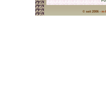
Fo
© seit 2006 -
m-