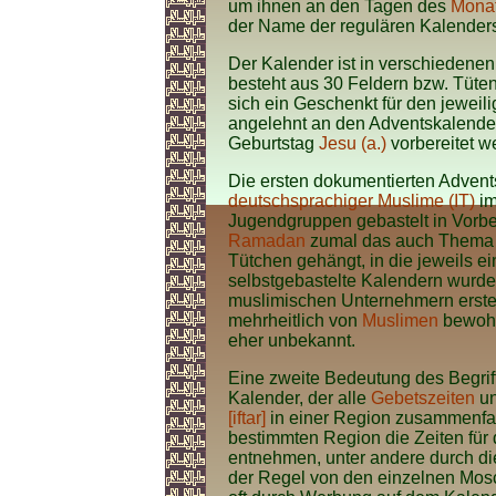
um ihnen an den Tagen des
Mona
der Name der regulären Kalenders
Der Kalender ist in verschieden
besteht aus 30 Feldern bzw. Tüten
sich ein Geschenkt für den jeweil
angelehnt an den Adventskalender
Geburtstag
Jesu (a.)
vorbereitet w
Die ersten dokumentierten Adven
deutschsprachiger Muslime (IT)
im
Jugendgruppen gebastelt in Vorb
Ramadan
zumal das auch Thema d
Tütchen gehängt, in die jeweils e
selbstgebastelte Kalendern wurd
muslimischen Unternehmern erstel
mehrheitlich von
Muslimen
bewohn
eher unbekannt.
Eine zweite Bedeutung des Begrif
Kalender, der alle
Gebetszeiten
un
[iftar]
in einer Region zusammenfa
bestimmten Region die Zeiten fü
entnehmen, unter andere durch di
der Regel von den einzelnen M