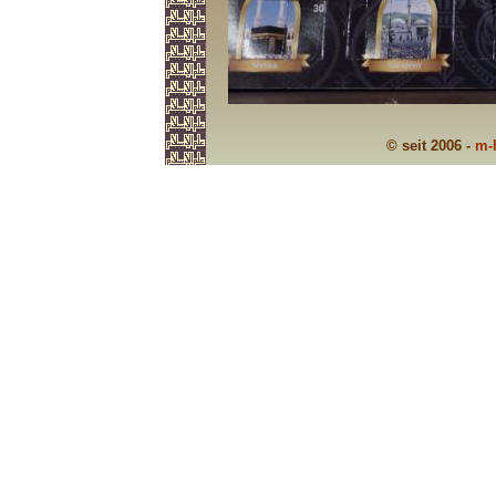
© seit 2006 -
m-