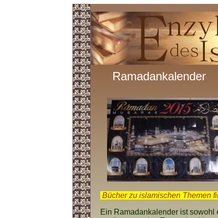
Ramadankalender
.
Bücher zu islamischen Themen f
Ein Ramadankalender ist sowohl e