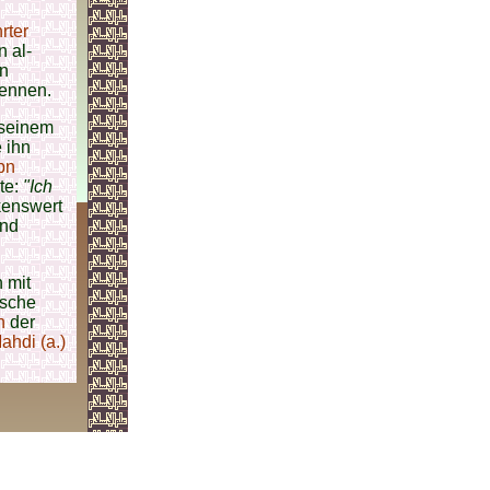
rter
n al-
en
kennen.
 seinem
 ihn
bn
te:
"Ich
enswert
end
 mit
ische
n
der
hdi (a.)