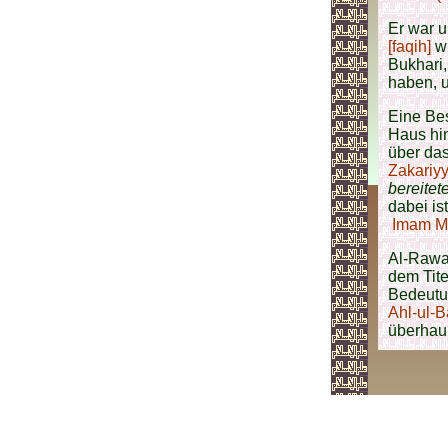
Er war u
[faqih]
w
Bukhari,
haben, u
Eine Be
Haus hi
über das
Zakariy
bereitet
dabei is
Imam Ma
Al-Rawa
dem Tite
Bedeutun
Ahl-ul-Ba
überhau