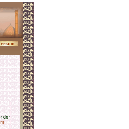
ressum
r der
am