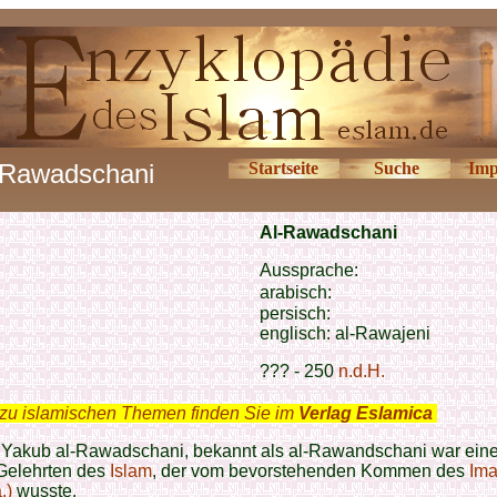
-Rawadschani
Startseite
Suche
Imp
Al-Rawadschani
Aussprache:
arabisch:
persisch:
englisch:
al-Rawajeni
??? - 250
n.d.H.
zu islamischen Themen finden Sie im
Verlag Eslamica
.
n Yakub al-Rawadschani, bekannt als al-Rawandschani war eine
Gelehrten des
Islam
, der vom bevorstehenden Kommen des
Im
.)
wusste.