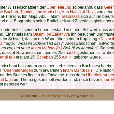
nter Wissenschaftlern der
Überlieferung
so bekannt, dass
Geleh
ie
Buchari
,
Tirmidhi
,
Ibn Madscha
,
Abu Hatim al-Razi
, von dene
 al-Tirmidhi, Ibn Maja, Abu Hatam,
al-Bazzaz
sich auf ihn beruf
nd alle Biographen seine Ehrlichkeit und Zuverlässigkeit aner
sonderheit in seinem Leben bestand in einem Schwert, dass in
ng. Einstmals kam
Qasim ibn Zakariyya
ihn besuchen und fragte
 ein Schwert, das an der Wand über seinem Kopf hing.
Qasim i
ya
fragte:
"Wessen Schwert ist das?"
Al-Rawandschani antworte
e es vor, um unter
Imam Mahdis (a.)
Befehl zu kämpfen".
Bemerk
t, dass al-Rawandschani bereits 250
n.d.H.
gestorben ist, währ
hdi (a.)
erst am 15.
Schaban
255
n.d.H.
geboren wurde.
ndschani hat zudem zu seinen Lebzeiten ein Buch geschrieben
l "
Überlieferungen
zum erwarteten
Imam Mahdi (a.)
". Die histor
g des Buches liegt in der Tatsache, dass darin
Überlieferunge
it (a.)
zum Thema gesammelt worden sind, noch bevor
Imam Ma
pt geboren war.
© seit 2006 -
m-haditec GmbH
-
info
@eslam.de