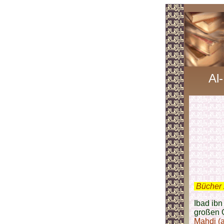
Al
.
Bücher 
Ibad ib
großen 
Mahdi (a