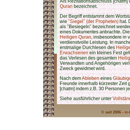
Als
Rezitationsabschluss [chatm] 
Quran
bezeichnet.
Der Begriff entstammt dem Worts
wie
"Siegel" (der Propheten)
hat.
als "Besiegeln" bezeichnet werde
eines Dokumentes anbrachte. Die 
Heiligen Quran
, insbesondere in v
verdienstvolle Leistung. In manc
erstmalige Durchlesen des
Heilig
Erwachsenen
ein kleines Fest gef
das Verlesen des
gesamten
Heili
Verwandten und Angehörigen verl
Zweck gewidmet wird.
Nach dem
Ableben
eines
Gläubig
Freunde innerhalb kürzester Zeit 
[chatm] indem z.B. 30 Personen j
Siehe ausführlicher unter
Vollstän
© seit 2006 -
m-