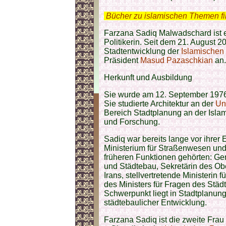
.
Bücher zu islamischen Themen f
Farzana Sadiq Malwadschard ist ei
Politikerin. Seit dem 21. August 2
Stadtentwicklung der
Islamischen 
Präsident
Masud Pazaschkian
an.
Herkunft und Ausbildung
Sie wurde am 12. September 1976
Sie studierte Architektur an der
Un
Bereich Stadtplanung an der Isla
und Forschung.
Sadiq war bereits lange vor ihrer 
Ministerium für Straßenwesen und 
früheren Funktionen gehörten: Gene
und Städtebau, Sekretärin des Obe
Irans, stellvertretende Ministerin 
des Ministers für Fragen des Städt
Schwerpunkt liegt in Stadtplanu
städtebaulicher Entwicklung.
Farzana Sadiq ist die zweite Frau 