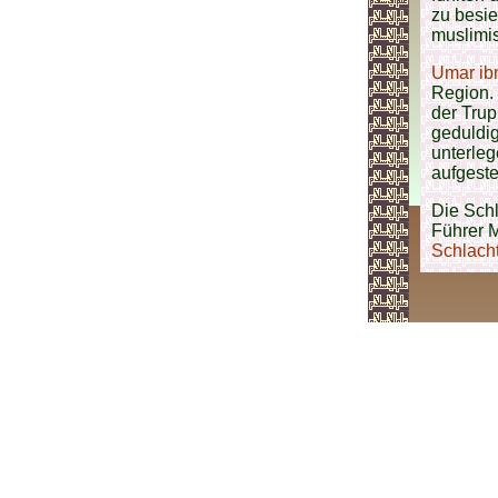
zu besie
muslimi
Umar ib
Region. 
der Tru
geduldi
unterle
aufgest
Die Schl
Führer M
Schlacht