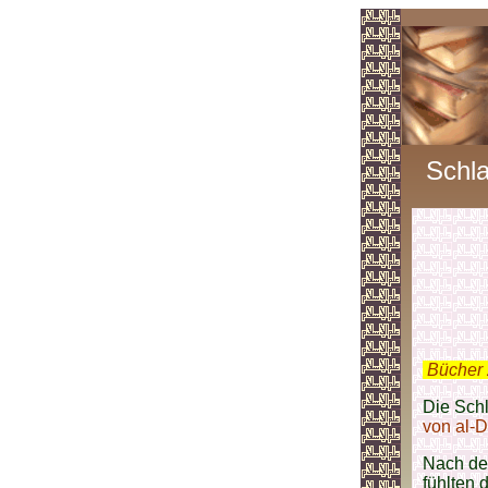
Schl
.
Bücher 
Die Sch
von al-D
Nach d
fühlten 