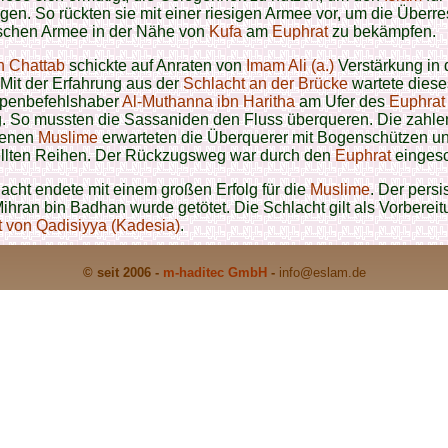
gen. So rückten sie mit einer riesigen Armee vor, um die Überre
schen Armee in der Nähe von
Kufa
am
Euphrat
zu bekämpfen.
n Chattab
schickte auf Anraten von
Imam Ali (a.)
Verstärkung in 
Mit der Erfahrung aus der
Schlacht an der Brücke
wartete diese
ppenbefehlshaber
Al-Muthanna ibn Haritha
am Ufer des
Euphrat
g. So mussten die Sassaniden den Fluss überqueren. Die zahl
genen
Muslime
erwarteten die Überquerer mit Bogenschützen un
ellten Reihen. Der Rückzugsweg war durch den
Euphrat
eingesc
acht endete mit einem großen Erfolg für die
Muslime
. Der pers
ihran bin Badhan wurde getötet. Die Schlacht gilt als Vorbereit
 von Qadisiyya (Kadesia)
.
© seit 2006 -
m-haditec GmbH
-
info
@eslam.de