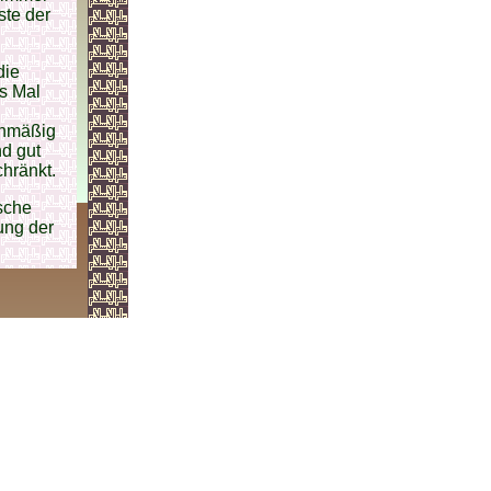
ste der
die
s Mal
enmäßig
d gut
hränkt.
ische
ung der