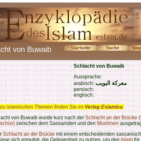
acht von Buwaib
Startseite
Suche
Imp
Schlacht von Buwaib
Aussprache:
معركة البويب
arabisch:
persisch:
englisch:
zu islamischen Themen finden Sie im
Verlag Eslamica
.
lacht von Buwaib wurde kurz nach der
Schlacht an der Brücke (
schisr)
zwischen dem Sassaniden und den
Muslimen
ausgetra
er
Schlacht an der Brücke
mit einem entscheidenden sassanisch
diese sich ermutigt, die Gelegenheit zu nutzen, um den
Islam
für