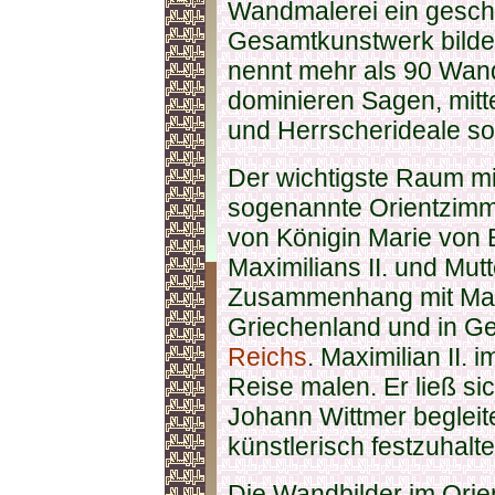
Wandmalerei ein gesch
Gesamtkunstwerk bilden.
nennt mehr als 90 Wan
dominieren Sagen, mitte
und Herrscherideale s
Der wichtigste Raum mi
sogenannte Orientzimm
von Königin Marie von 
Maximilians II. und Mut
Zusammenhang mit Max
Griechenland und in G
Reichs
. Maximilian II.
Reise malen. Er ließ si
Johann Wittmer beglei
künstlerisch festzuhalte
Die Wandbilder im Orie