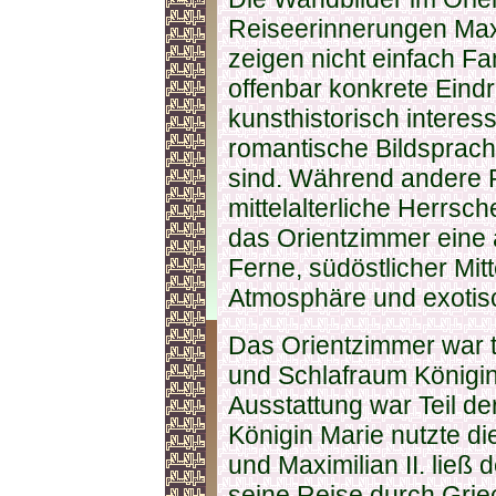
Reiseerinnerungen Maxim
zeigen nicht einfach Fa
offenbar konkrete Eindr
kunsthistorisch interessa
romantische Bildsprach
sind. Während andere 
mittelalterliche Herrsch
das Orientzimmer eine 
Ferne, südöstlicher Mi
Atmosphäre und exotis
Das Orientzimmer war t
und Schlafraum Königin 
Ausstattung war Teil de
Königin Marie nutzte d
und Maximilian II. ließ
seine Reise durch Grie