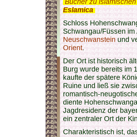
.
Bücher zu islamischen
Eslamica
.
Schloss Hohenschwanga
Schwangau/Füssen im 
Neuschwanstein
und ve
Orient
.
Der Ort ist historisch ä
Burg wurde bereits im 1
kaufte der spätere Köni
Ruine und ließ sie zwi
romantisch-neugotisch
diente Hohenschwanga
Jagdresidenz der bayer
ein zentraler Ort der Ki
Charakteristisch ist, d