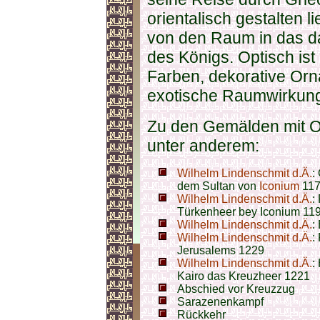
orientalisch gestalten 
von den Raum in das d
des Königs. Optisch ist
Farben, dekorative Orn
exotische Raumwirkung
Zu den Gemälden mit O
unter anderem:
Wilhelm Lindenschmit d.Ä.
:
dem Sultan von
Iconium
11
Wilhelm Lindenschmit d.Ä.
:
Türkenheer bey Iconium 11
Wilhelm Lindenschmit d.Ä.
:
Wilhelm Lindenschmit d.Ä.
:
Jerusalems 1229
Wilhelm Lindenschmit d.Ä.
:
Kairo das Kreuzheer 1221
Abschied vor Kreuzzug
Sarazenenkampf
Rückkehr