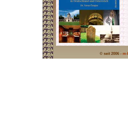
© seit 2006 -
m-