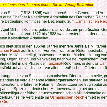
zu islamischen Themen finden Sie im
Verlag Eslamica
.
 von Stosch (1818–1896) war ein preußischer General und Adm
r erste Chef der Kaiserlichen Admiralität des Deutschen Reich
re Bedeutung kommt seiner Beziehung zum
Osmanischen Rei
0. April 1818 in Koblenz geboren. Er wurde zum preußischen Ge
ie und Admiral. Von 1872 bis 1883 war er erster Leiter der neu
ten Kaiserlichen Admiralität.
ch hielt sich in den 1850er Jahren mehrere Jahre als Militärber
chen Reich
auf. In dieser Funktion war er an Reformbestrebun
hen Militärs beteiligt, insbesondere an der Modernisierung vo
ung, Organisation und Verwaltung nach westeuropäischem Vorbi
tigkeit fiel in die Phase der
Tanzimat
-Reformen, in der das
Osm
rstärkt auf ausländische – vor allem preußische – Offiziere zurüc
ahrungen, die von Stosch in osmanischen Diensten sammelte, p
ständnis für vergleichende Militärorganisationen und stärkten s
international erfahrener Reformer. Diese Expertise trug später z
 an die Spitze der deutschen Marineverwaltung bei und machte
hlüsselfigur der frühen deutsch-osmanischen Militärkontakte de
erts.Für seine Verdienste im
Osmanischen Reich
erhielt er de
e-Orden
.