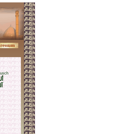
ressum
uusch
أل
آ