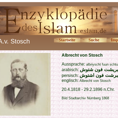
A.v. Stosch
Startseite
Suche
Imp
Albrecht von Stosch
Aussprache:
albriyscht fuun scht
‎بريشت فون شتوش
arabisch:
لبرشت فون اشتوش
persisch:
englisch:
Albrecht von Stosch
20.4.1818 - 29.2.1896 n.Chr.
Bild Stadtarchiv Nürnberg 1868