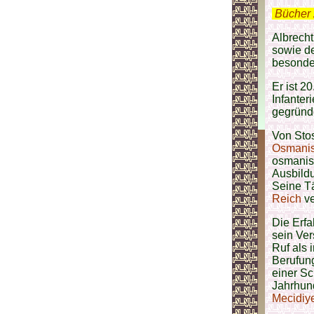
.
Bücher 
Albrecht
sowie de
besonde
Er ist 2
Infanter
gegründe
Von Stos
Osmanis
osmanisc
Ausbild
Seine Tä
Reich
ve
Die Erf
sein Ver
Ruf als 
Berufung
einer Sc
Jahrhund
Mecidiy