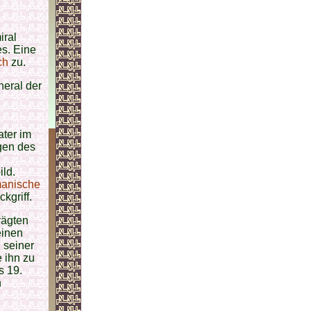
iral
es. Eine
ch
zu.
neral der
ater im
gen des
n
ld.
anische
kgriff.
rägten
einen
u seiner
 ihn zu
s 19.
n