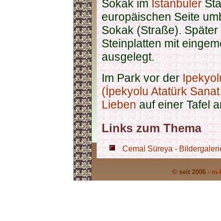
Sokak im
Istanbuler
Sta
europäischen Seite um
Sokak (Straße). Später
Steinplatten mit einge
ausgelegt.
Im Park vor der
Ipekyol
(İpekyolu Atatürk Sanat 
Lieben
auf einer Tafel 
Links zum Thema
Cemal Süreya - Bildergaleri
© seit 2006 -
m-