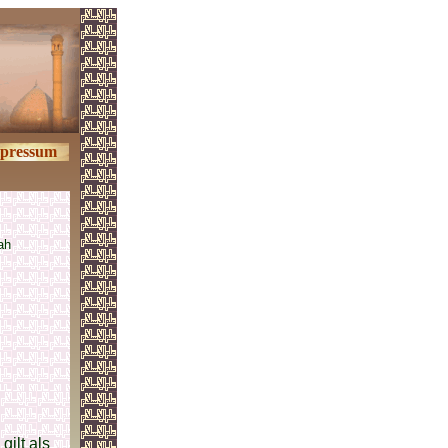
pressum
ah
ilt als