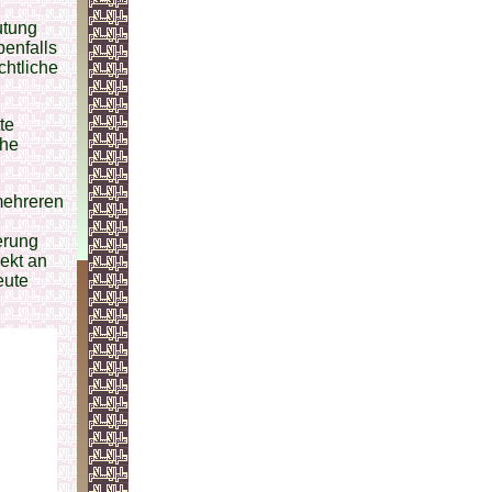
utung
benfalls
chtliche
te
che
mehreren
erung
rekt an
eute