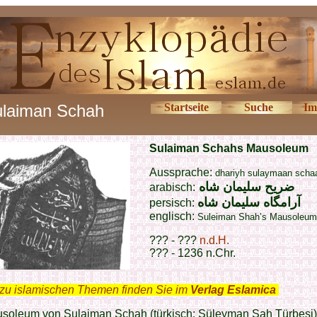
laiman Schah
Startseite
Suche
Im
Sulaiman Schahs Mausoleum
Aussprache:
dhariyh sulaymaan scha
ضريح سليمان شاه
arabisch:
آرامگاه سلیمان شاه
persisch:
englisch:
Suleiman Shah’s Mausoleum
??? - ???
n.d.H.
??? - 1236 n.Chr.
zu islamischen Themen finden Sie im
Verlag Eslamica
.
soleum von Sulaiman Schah (türkisch: Süleyman Şah Türbesi) g