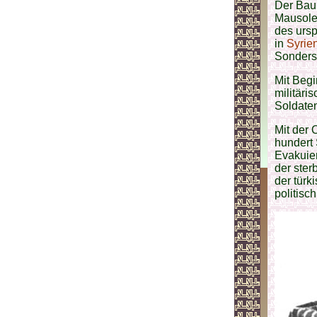
Der Bau
Mausole
des ursp
in
Syrie
Sonderst
Mit Begi
militäri
Soldaten
Mit der 
hundert 
Evakuier
der ster
der türk
politisch