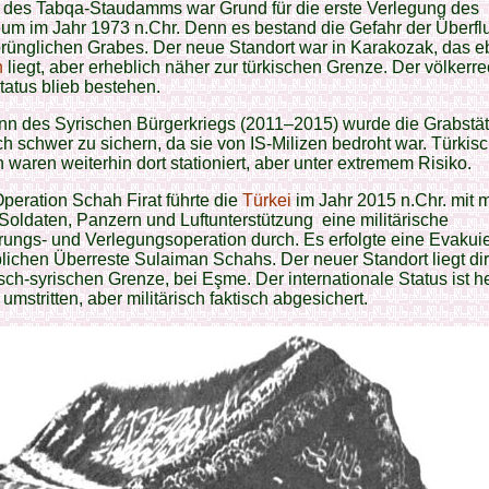
 des Tabqa-Staudamms war Grund für die erste Verlegung des
um im Jahr 1973 n.Chr. Denn es bestand die Gefahr der Überfl
rünglichen Grabes. Der neue Standort war in Karakozak, das e
n
liegt, aber erheblich näher zur türkischen Grenze. Der völkerre
atus blieb bestehen.
nn des Syrischen Bürgerkriegs (2011–2015) wurde die Grabstät
sch schwer zu sichern, da sie von IS-Milizen bedroht war. Türkis
 waren weiterhin dort stationiert, aber unter extremem Risiko.
Operation Schah Firat führte die
Türkei
im Jahr 2015 n.Chr. mit 
Soldaten, Panzern und Luftunterstützung eine militärische
ungs- und Verlegungsoperation durch. Es erfolgte eine Evakui
blichen Überreste Sulaiman Schahs. Der neuer Standort liegt di
isch-syrischen Grenze, bei Eşme. Der internationale Status ist h
 umstritten, aber militärisch faktisch abgesichert.