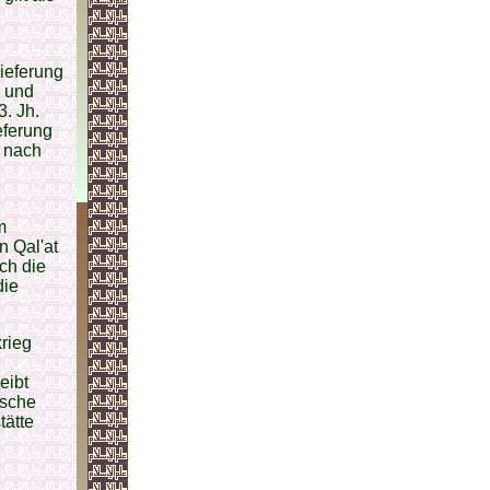
ieferung
)
und
3. Jh.
eferung
 nach
m
n Qal'at
ch die
die
rieg
eibt
ische
tätte