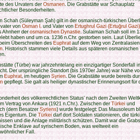
te des Urvaters der
Osmanen
. Die Grabstätte war Schauplatz
chtlicher Besonderheiten.
 Schah (Süleyman Şah) gilt in der osmanisch-türkischen Überl
ßvater von
Osman I.
und Vater von
Ertughrul Gazi (Ertuğrul Gazi
s Ahnherr der
osmanischen Dynastie
. Sulaiman Schah soll im 1
elebt haben und um ca. 1236 n.Chr. gestorben sein. Laut Überli
 beim Überschreiten des
Euphrat
auf dem Weg von Zentralasien
en
. Historisch stammen viele Details aus späteren osmanischen
en.
stätte (Türbe) war jahrzehntelang ein einzigartiger Sonderfall i
cht. Der ursprüngliche Standort (bis 1970er Jahre) war Nähe vo
am
Euphrat
, im heutigen
Syrien
. Die Grabstätte wurde bereits dur
n
gepflegt. Sie galt als heiliger dynastischer Erinnerungsort für 
nderheit des völkerrechtlichen Status' nach dem Zweiten Weltk
im Vertrag von Ankara (1921 n.Chr.). Zwischen der
Türkei
und
ich (dem Besatzer
Syriens
) wurde festgelegt: Das Mausoleum bl
hes Eigentum. Die
Türkei
darf dort Soldaten stationieren, die türk
issen und die Anlage militärisch schützen. Damit war die Grabs
kische Enklave auf syrischem Boden, was weltweit ein
wöhnlicher Fall.