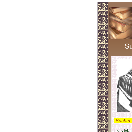
Su
.
Bücher 
Das Mau