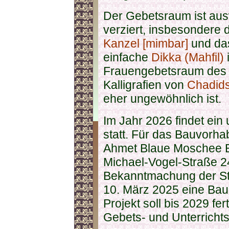
Der Gebetsraum ist aus
verziert, insbesondere 
Kanzel [mimbar]
und d
einfache
Dikka (Mahfil)
i
Frauengebetsraum des 
Kalligrafien von
Chadids
eher ungewöhnlich ist.
Im Jahr 2026 findet ei
statt. Für das Bauvorha
Ahmet Blaue Moschee E
Michael-Vogel-Straße 24
Bekanntmachung der St
10. März 2025 eine Bau
Projekt soll bis 2029 fe
Gebets- und Unterricht