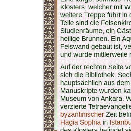
Klosters, welcher mit W
weitere Treppe führt in
Teile sind die Felsenkir
Studienräume, ein Gäst
heilige Brunnen. Ein A
Felswand gebaut ist, ve
und wurde mittlerweile r
Auf der rechten Seite v
sich die Bibliothek. S
hauptsächlich aus dem
Manuskripte wurden kata
Museum von Ankara. We
verzierte Tetraevangeli
byzantinischer
Zeit bef
Hagia Sophia
in
Istanbu
des Klosters befindet s