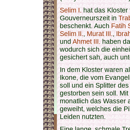
Selim I.
hat das Kloster
Gouverneurszeit in
Tra
beschenkt. Auch
Fatih
Selim II.
,
Murat III.
,
Ibrah
und
Ahmet III.
haben das
wodurch sich die einh
gesichert sah, auch un
In dem Kloster waren a
Ikone, die vom Evangel
soll und ein Splitter d
gestorben sein soll. Mi
monatlich das Wasser 
geweiht, welches die Pi
Leiden nutzten.
Eine lange, schmale Tr