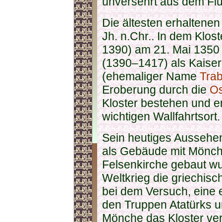
unversehrt aus dem Fl
Die ältesten erhalten
Jh. n.Chr.. In dem Klost
1390) am 21. Mai 1350 
(1390–1417) als Kaiser
(ehemaliger Name
Tra
Eroberung durch die
O
Kloster bestehen und e
wichtigen Wallfahrtsort.
Sein heutiges Aussehen 
als Gebäude mit Mönchz
Felsenkirche gebaut wu
Weltkrieg die griechis
bei dem Versuch, eine 
den Truppen Atatürks u
Mönche das Kloster ver