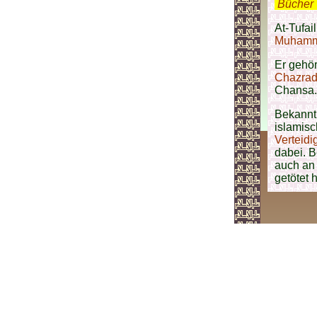
.
Bücher 
At-Tufai
Muhamma
Er gehö
Chazra
Chansa.
Bekannt 
islamisc
Verteidi
dabei. 
auch an
getötet 