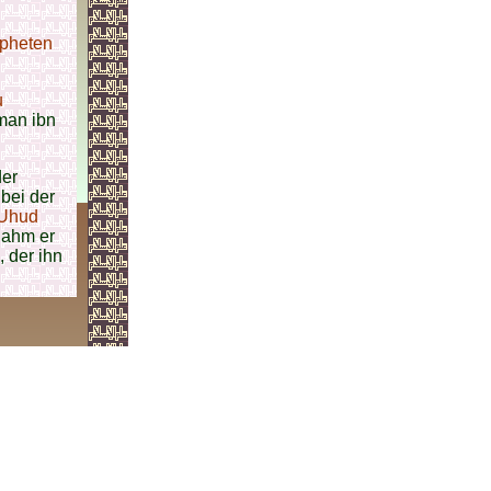
pheten
u
uman ibn
der
 bei der
 Uhud
nahm er
, der ihn