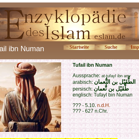
ail ibn Numan
Startseite
Suche
Imp
Tu
fail ibn Numan
Aussprache:
at-tufayl ibn amr
الطُّفَيْل بن النُّعمان
arabisch:
طُّفَيْل بن نُّعمان
persisch:
englisch: Tufayl bin Numan
??? -
5.10.
n.d.H.
??? - 627 n.Chr.