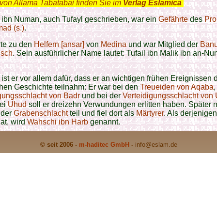
von Allama Tabatabai finden Sie im
Verlag Eslamica
.
l ibn Numan, auch Tufayl geschrieben, war ein
Gefährte
des
Pro
d (s.)
.
rte zu den
Helfern [ansar]
von
Medina
und war Mitglied der
Ban
dsch
. Sein ausführlicher Name lautet: Tufail ibn Malik ibn an-N
ist er vor allem dafür, dass er an wichtigen frühen Ereignissen 
hen Geschichte teilnahm: Er war bei den
Treueiden von Aqaba
,
gungsschlacht von Badr
und bei der
Verteidigungsschlacht von
Bei
Uhud
soll er dreizehn Verwundungen erlitten haben. Später 
 der
Grabenschlacht
teil und fiel dort als
Märtyrer
. Als derjenigen
hat, wird
Wahschi ibn Harb
genannt.
© seit 2006 -
m-haditec GmbH
-
info
@eslam.de