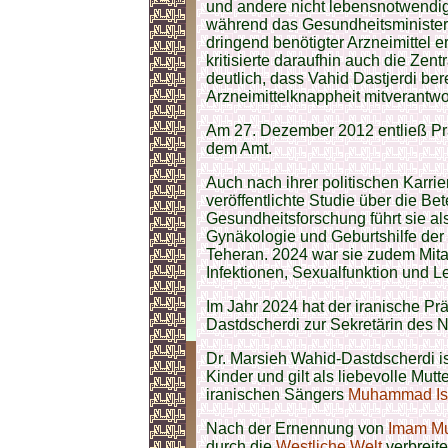
und andere nicht lebensnotwendi
während das Gesundheitsminister
dringend benötigter Arzneimittel 
kritisierte daraufhin auch die Ze
deutlich, dass Vahid Dastjerdi bere
Arzneimittelknappheit mitverantwo
Am 27. Dezember 2012 entließ Pr
dem Amt.
Auch nach ihrer politischen Karrie
veröffentlichte Studie über die Be
Gesundheitsforschung führt sie al
Gynäkologie und Geburtshilfe der 
Teheran. 2024 war sie zudem Mita
Infektionen, Sexualfunktion und L
Im Jahr 2024 hat der iranische Pr
Dastdscherdi zur Sekretärin des 
Dr. Marsieh Wahid-Dastdscherdi ist
Kinder und gilt als liebevolle Mut
iranischen Sängers
Muhammad Is
Nach der Ernennung von
Imam M
durch die
Westliche Welt
verbreit