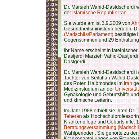
Dr. Marsieh Wahid-Dastdscherdi wa
der
Islamische Republik Iran
.
Sie wurde am ist 3.9.2009 von
Ah
Gesundheitsministerin berufen. D
(Madschlis/Parlament)
bestätigte 
Gegenstimmen und 29 Enthaltungen
Ihr Name erscheint in lateinischer
Dastjerdi Marzieh Vahid-Dastjerd
Dastgerdi.
Dr. Marsieh Wahid-Dastdscherdi is
Tochter von Seifullah Wahid-Dastd
des Roten Halbmondes im
Iran
geb
Medizinstudium an der
Universitä
Gynäkologie und Geburtshilfe und 
und klinische Leiterin.
Im Jahr 1988 erhielt sie ihren Dr.-
Teheran
als Hochschulprofessorin. 
Krankenpflege und Geburtshilfe. 
Beratungsversammlung (Madschli
Wahlperioden. Sie gehörte zu den
Krankenabteilungen von Frauen u