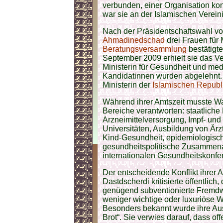
verbunden, einer Organisation kon
war sie an der Islamischen Vereini
Nach der Präsidentschaftswahl vo
Ahmadinedschad
drei Frauen für 
Beratungsversammlung
bestätigt
September 2009 erhielt sie das V
Ministerin für Gesundheit und me
Kandidatinnen wurden abgelehnt. 
Ministerin der
Islamischen Republi
Während ihrer Amtszeit musste W
Bereiche verantworten: staatlich
Arzneimittelversorgung, Impf- un
Universitäten, Ausbildung von Är
Kind-Gesundheit, epidemiologisc
gesundheitspolitische Zusammenarbe
internationalen Gesundheitskonfe
Der entscheidende Konflikt ihrer 
Dastdscherdi kritisierte öffentlich
genügend subventionierte Fremdw
weniger wichtige oder luxuriöse W
Besonders bekannt wurde ihre Aus
Brot“. Sie verwies darauf, dass of