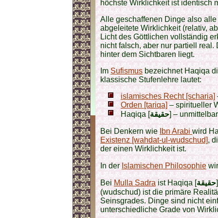
höchste Wirklichkeit ist identisch 
Alle geschaffenen Dinge also all
abgeleitete Wirklichkeit (relativ,
Licht des Göttlichen vollständig e
nicht falsch, aber nur partiell real
hinter dem Sichtbaren liegt.
Im
Sufismus
bezeichnet Haqiqa die
klassische Stufenlehre lautet:
islamisches Recht [scharia]
Orden [tariqa]
– spiritueller
Haqiqa [
حقيقة
] – unmittelba
Bei Denkern wie
Ibn Arabi
wird Ha
Existenz [wahdat-ul-wudschud]
, 
der einen Wirklichkeit ist.
In der
Islamischen Philosophie
wir
Bei
Mulla Sadra
ist Haqiqa [
حقيقة
(wudschud) ist die primäre Realitä
Seinsgrades. Dinge sind nicht einf
unterschiedliche Grade von Wirkli