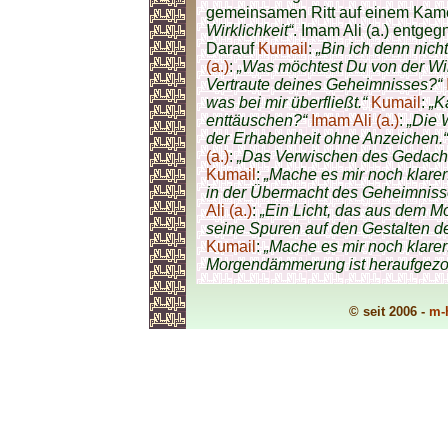
gemeinsamen Ritt auf einem Kame
Wirklichkeit“
. Imam Ali (a.) entgeg
Darauf
Kumail
:
„Bin ich denn nic
(a.)
:
„Was möchtest Du von der Wir
Vertraute deines Geheimnisses?“
was bei mir überfließt.“
Kumail
:
„K
enttäuschen?“
Imam Ali (a.)
:
„Die W
der Erhabenheit ohne Anzeichen.“
(a.)
:
„Das Verwischen des Gedach
Kumail
:
„Mache es mir noch klarer
in der Übermacht des Geheimniss
Ali (a.)
:
„Ein Licht, das aus dem Mo
seine Spuren auf den Gestalten d
Kumail
:
„Mache es mir noch klarer
Morgendämmerung ist heraufgezo
© seit 2006 -
m-