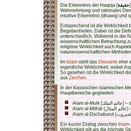
Die Erkenntnis der Haqiqa [
حقيقة
Wahrnehmung und rationales Denk
intuitive Erkenntnis (dhawq) und s
Entsprechend ist die Wirklichkeit 
Begebenheiten. Dabei ist die Defin
unterschiedlich. Während in der Na
wissenschaftlichen Betrachtung zu
religiöse Wirklichkeit auch Aspekte
naturwissenschaftlichen Methoden 
Im
Islam
stellt das
Diesseits
eher e
eigentliche Wirklichkeit, wobei A
So gesehen ist die Wirklichkeit d
aus
Zeichen
.
In der klassischen islamischen Meta
Hauptbereiche gegliedert:
Alam 
Ala
Ein kurzer Dialog zwischen
Imam A
Wirklichkeit gilt als die höchste S