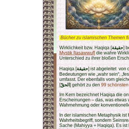
.
Bücher zu islamischen Themen f
Wirklichkeit bzw. Haqiqa [
حقيقة
] 
Mystik [tasawwuf]
die wahre Wirkl
Unterschied zu ihrer bloßen Ersche
Haqiqa [
حقيقة
] ist abgeleitet von
Bedeutungen wie „wahr sein“, „fest
umfasst. Der ebenfalls vom gleic
[
الحقّ
] gehört zu den
99 schönste
Im Kern bezeichnet Haqiqa die ont
Erscheinungen – das, was etwas w
Wahrnehmung oder konventionelle
In der islamischen Metaphysik ist 
Wahrheitsbegriff, sondern Seinsrea
Sache (Mahiyya + Haqiqa). Es ist l