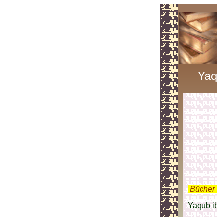
Yaq
.
Bücher 
Yaqub i