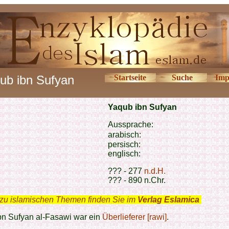
ub ibn Sufyan
Startseite
Suche
Imp
Yaqub ibn Sufyan
Aussprache:
arabisch:
persisch:
englisch:
??? - 277
n.d.H.
??? - 890 n.Chr.
zu islamischen Themen finden Sie im
Verlag Eslamica
.
bn Sufyan al-Fasawi war ein
Überlieferer [rawi]
.