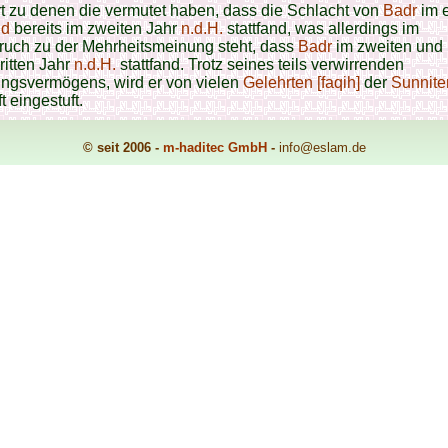
t zu denen die vermutet haben, dass die Schlacht von
Badr
im e
ud
bereits im zweiten Jahr
n.d.H.
stattfand, was allerdings im
ruch zu der Mehrheitsmeinung steht, dass
Badr
im zweiten und
dritten Jahr
n.d.H.
stattfand. Trotz seines teils verwirrenden
ungsvermögens, wird er von vielen
Gelehrten [faqih]
der
Sunnite
t eingestuft.
© seit 2006 -
m-haditec GmbH
-
info
@eslam.de