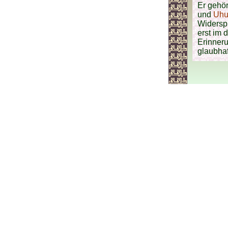
Er gehör
und
Uh
Widersp
erst im 
Erinner
glaubhaf