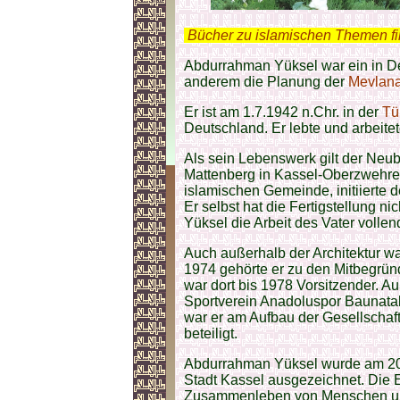
.
Bücher zu islamischen Themen f
Abdurrahman Yüksel war ein in Deu
anderem die Planung der
Mevlan
Er ist am 1.7.1942 n.Chr. in der
Tü
Deutschland. Er lebte und arbeite
Als sein Lebenswerk gilt der Neu
Mattenberg in Kassel-Oberzwehren.
islamischen Gemeinde, initiierte 
Er selbst hat die Fertigstellung n
Yüksel die Arbeit des Vater vollend
Auch außerhalb der Architektur w
1974 gehörte er zu den Mitbegrün
war dort bis 1978 Vorsitzender. A
Sportverein Anadoluspor Baunatal
war er am Aufbau der Gesellschaft 
beteiligt.
Abdurrahman Yüksel wurde am 20.
Stadt Kassel ausgezeichnet. Die E
Zusammenleben von Menschen unter