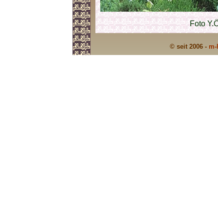
Foto Y.
© seit 2006 -
m-