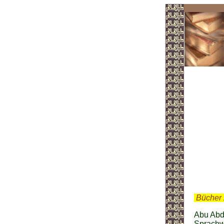
Yu
.
Bücher 
Abu Abd
Sprachwi