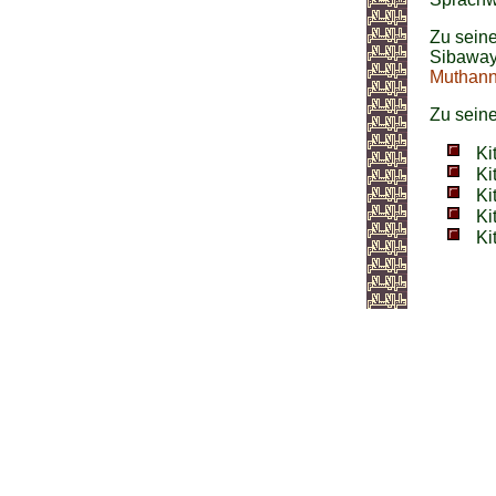
Zu sein
Sibawayh
Muthan
Zu sein