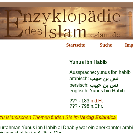
nus ibn Habib
Startseite
Suche
Imp
Yunus ibn Habib
Aussprache: yunus ibn habib
نس بن حبيب
arabisch:
نس بن حبيب
persisch:
englisch: Yunus bin Habib
??? - 183
n.d.H.
??? - 798 n.Chr.
zu islamischen Themen finden Sie im
Verlag Eslamica
.
urrahman Yunus ibn Habib al Dhabiy war ein anerkannter arab
ssenschaftler im 8. Jh. n.Chr..