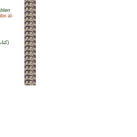
ählen
bn al-
Kitab Maʻani al-Qurʼan (Die Bedeutung des Qur'an / كتاب معاني القرآن)