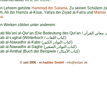
en Lehrern gehörte
Hammad ibn Salama
. Zu seinen Schülern z
, Ali ibn Hamza al-Kisai, Yahya ibn Ziyad al-Farra und
Mamar i
na
.
en Werken zählen unter anderem:
Kitab al-Lughat (Wörterbuch / كتاب اللغات)
Kitab al-Nawadhir al-Kabir (كتاب النوادر الكبير)
Kitab al-Nawadhir al-Saghir (كتاب النوادر الصغير)
Kitab al-Amthal (Buch der Beispiele / كتاب الأمثال)
© seit 2006 -
m-haditec GmbH
-
info
@eslam.de