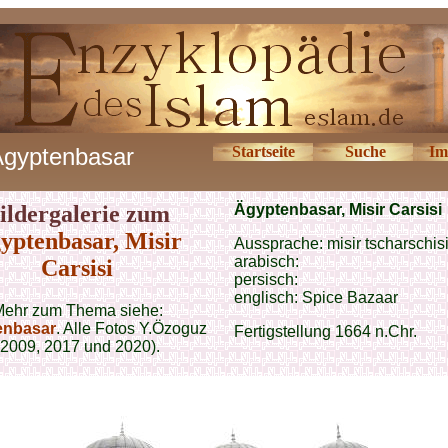
Ägyptenbasar
Startseite
Suche
Im
ildergalerie zum
Ägyptenbasar, Misir Carsisi
yptenbasar, Misir
Aussprache: misir tscharschis
arabisch:
Carsisi
persisch:
englisch: Spice Bazaar
ehr zum Thema siehe:
enbasar
. Alle Fotos Y.Özoguz
Fertigstellung 1664 n.Chr.
(2009, 2017 und 2020).