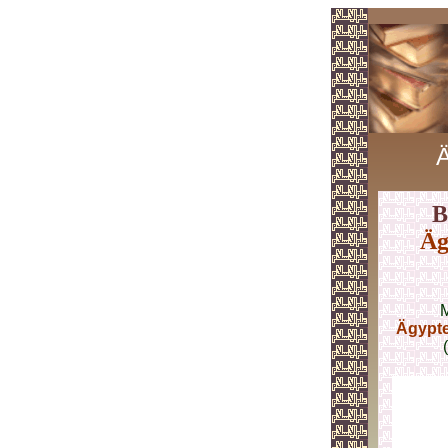
B
Äg
M
Ägypt