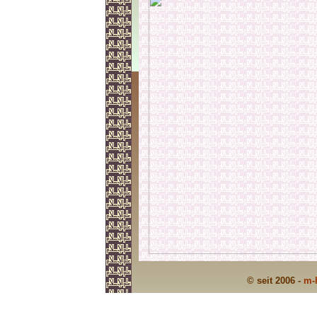
© seit 2006 -
m-