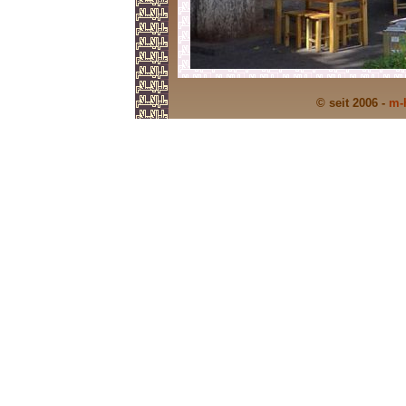
© seit 2006 -
m-