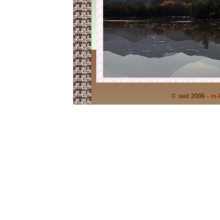
© seit 2006 -
m-