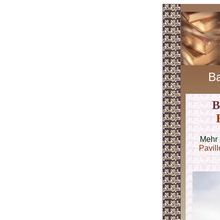
Ba
B
Mehr
Pavil