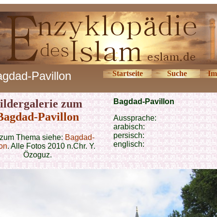
gdad-Pavillon
Startseite
Suche
Im
ildergalerie zum
Bagdad-Pavillon
Bagdad-Pavillon
Aussprache:
arabisch:
persisch:
 zum Thema siehe:
Bagdad-
englisch:
lon
. Alle Fotos 2010 n.Chr. Y.
Özoguz.