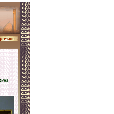
pressum
tives