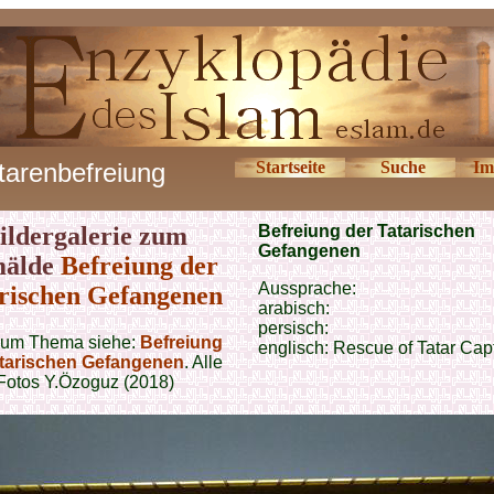
tarenbefreiung
Startseite
Suche
Im
ildergalerie zum
Befreiung der Tatarischen
Gefangenen
älde
Befreiung der
Aussprache:
rischen Gefangenen
arabisch:
persisch:
zum Thema siehe:
Befreiung
englisch:
Rescue of Tatar Cap
atarischen Gefangenen
. Alle
Fotos Y.Özoguz (2018)