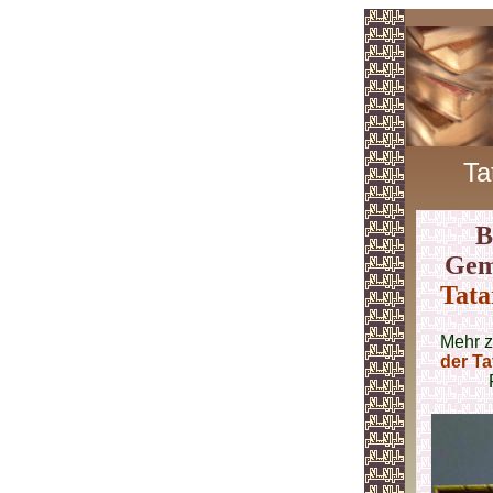
Ta
B
Gem
Tata
Mehr 
der T