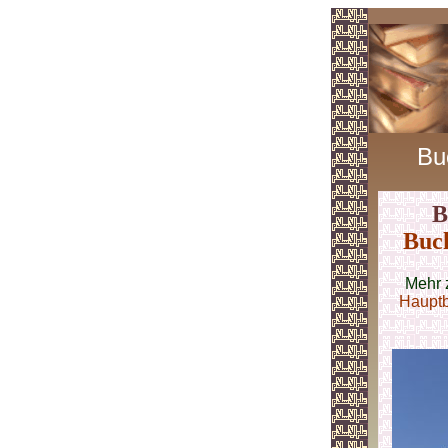
Bu
B
Buc
Mehr 
Haupt