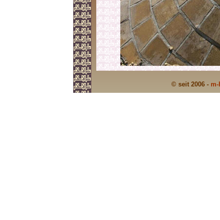
© seit 2006 -
m-